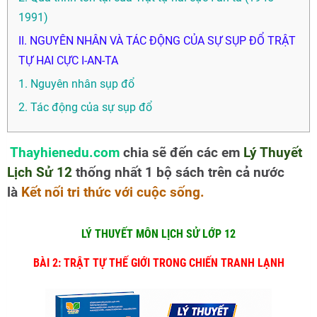
1991)
II. NGUYÊN NHÂN VÀ TÁC ĐỘNG CỦA SỰ SỤP ĐỔ TRẬT
TỰ HAI CỰC I-AN-TA
1. Nguyên nhân sụp đổ
2. Tác động của sự sụp đổ
Thayhienedu.com
chia sẽ đến các em
Lý Thuyết
Lịch Sử 12
thống nhất 1 bộ sách trên cả nước
là
Kết nối tri thức với cuộc sống.
LÝ THUYẾT MÔN LỊCH SỬ LỚP 12
BÀI 2: TRẬT TỰ THẾ GIỚI TRONG CHIẾN TRANH LẠNH