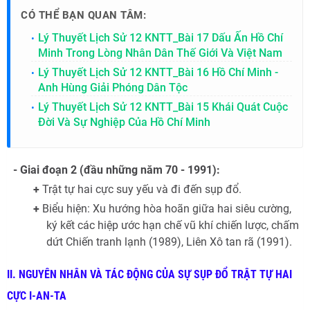
CÓ THỂ BẠN QUAN TÂM:
Lý Thuyết Lịch Sử 12 KNTT_Bài 17 Dấu Ấn Hồ Chí
Minh Trong Lòng Nhân Dân Thế Giới Và Việt Nam
Lý Thuyết Lịch Sử 12 KNTT_Bài 16 Hồ Chí Minh -
Anh Hùng Giải Phóng Dân Tộc
Lý Thuyết Lịch Sử 12 KNTT_Bài 15 Khái Quát Cuộc
Đời Và Sự Nghiệp Của Hồ Chí Minh
-
Giai đoạn 2 (đầu những năm 70 - 1991):
+
Trật tự hai cực suy yếu và đi đến sụp đổ.
+
Biểu hiện: Xu hướng hòa hoãn giữa hai siêu cường,
ký kết các hiệp ước hạn chế vũ khí chiến lược, chấm
dứt Chiến tranh lạnh (1989), Liên Xô tan rã (1991).
II. NGUYÊN NHÂN VÀ TÁC ĐỘNG CỦA SỰ SỤP ĐỔ TRẬT TỰ HAI
CỰC I-AN-TA