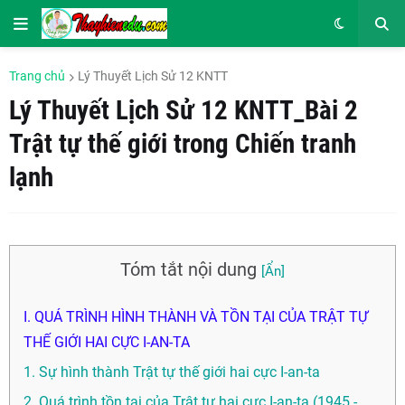
Trang chủ
Lý Thuyết Lịch Sử 12 KNTT
Lý Thuyết Lịch Sử 12 KNTT_Bài 2
Trật tự thế giới trong Chiến tranh
lạnh
Tóm tắt nội dung
I. QUÁ TRÌNH HÌNH THÀNH VÀ TỒN TẠI CỦA TRẬT TỰ
THẾ GIỚI HAI CỰC I-AN-TA
1. Sự hình thành Trật tự thế giới hai cực I-an-ta
2. Quá trình tồn tại của Trật tự hai cực I-an-ta (1945 -