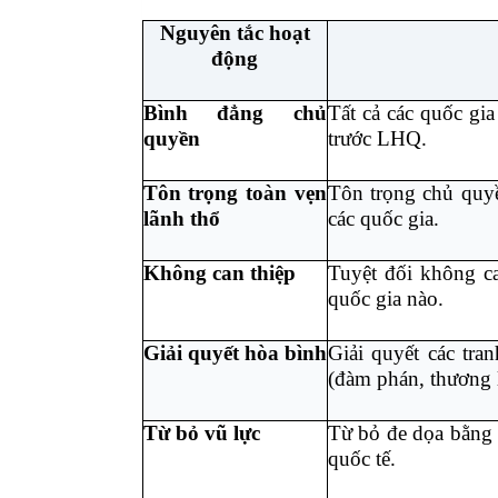
Nguyên tắc hoạt
động
Bình đẳng chủ
Tất cả các quốc gi
quyền
trước LHQ.
Tôn trọng toàn vẹn
Tôn trọng chủ quyề
lãnh thổ
các quốc gia.
Không can thiệp
Tuyệt đối không ca
quốc gia nào.
Giải quyết hòa bình
Giải quyết các tra
(đàm phán, thương l
Từ bỏ vũ lực
Từ bỏ đe dọa bằng 
quốc tế.