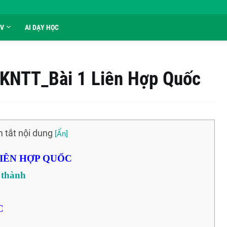
GV
AI DẠY HỌC
 KNTT_Bài 1 Liên Hợp Quốc
 tắt nội dung
LIÊN HỢP QUỐC
h thành
C