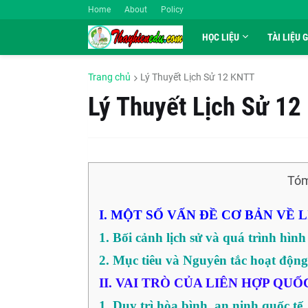
Home
About
Policy
HỌC LIỆU
TÀI LIỆU 
Trang chủ
Lý Thuyết Lịch Sử 12 KNTT
Lý Thuyết Lịch Sử 12
Tóm
I. MỘT SỐ VẤN ĐỀ CƠ BẢN VỀ 
1. Bối cảnh lịch sử và quá trình hìn
2. Mục tiêu và Nguyên tắc hoạt động
II. VAI TRÒ CỦA LIÊN HỢP QUỐ
1. Duy trì hòa bình, an ninh quốc tế