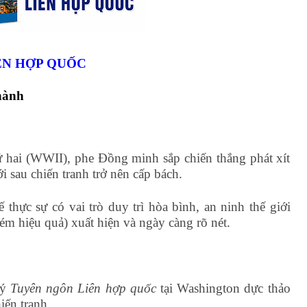
IÊN HỢP QUỐC
thành
hứ hai (WWII), phe Đồng minh sắp chiến thắng phát xít
ới sau chiến tranh trở nên cấp bách.
thực sự có vai trò duy trì hòa bình, an ninh thế giới
m hiệu quả) xuất hiện và ngày càng rõ nét.
ký
Tuyên ngôn Liên hợp quốc
tại Washington dực thảo
iến tranh.