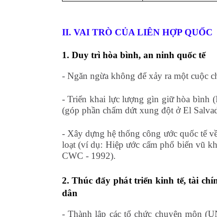
II. VAI TRÒ CỦA LIÊN HỢP QUỐC
1. Duy trì hòa bình, an ninh quốc tế
- Ngăn ngừa không để xảy ra một cuộc ch
- Triển khai lực lượng gìn giữ hòa bình 
(góp phần chấm dứt xung đột ở El Salvad
- Xây dựng hệ thống công ước quốc tế về 
loạt (ví dụ: Hiệp ước cấm phổ biến vũ 
CWC - 1992).
2. Thúc đẩy phát triển kinh tế, tài c
dân
- Thành lập các tổ chức chuyên môn (U