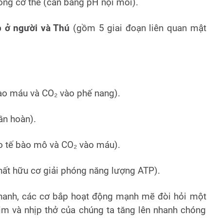
ng cơ thể (cân bằng pH nội môi).
p ở người và Thú
(gồm 5 giai đoạn liên quan mật
vào máu và CO₂ vào phế nang).
ần hoàn).
ào tế bào mô và CO₂ vào máu).
 chất hữu cơ giải phóng năng lượng ATP).
hanh, các cơ bắp hoạt động mạnh mẽ đòi hỏi một
tim và nhịp thở của chúng ta tăng lên nhanh chóng