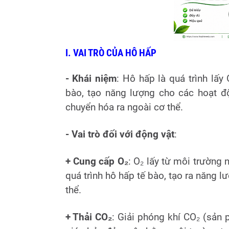
I. VAI TRÒ CỦA HÔ HẤP
- Khái niệm
: Hô hấp là quá trình lấy
bào, tạo năng lượng cho các hoạt độ
chuyển hóa ra ngoài cơ thể.
- Vai trò đối với động vật
:
+ Cung cấp O₂
: O₂ lấy từ môi trường
quá trình hô hấp tế bào, tạo ra năng
thể.
+ Thải CO₂
: Giải phóng khí CO₂ (sản 