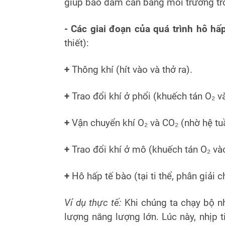
giúp bảo đảm cân bằng môi trường tro
- Các giai đoạn của quá trình hô hấ
thiết):
+
Thông khí (hít vào và thở ra).
+
Trao đổi khí ở phổi (khuếch tán O₂ 
+
Vận chuyển khí O₂ và CO₂ (nhờ hệ tu
+
Trao đổi khí ở mô (khuếch tán O₂ v
+
Hô hấp tế bào (tại ti thể, phân giải
Ví dụ thực tế:
Khi chúng ta chạy bộ n
lượng năng lượng lớn. Lúc này, nhịp 