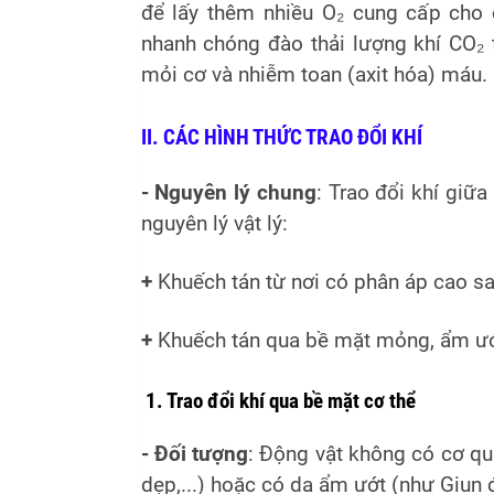
để lấy thêm nhiều O₂ cung cấp cho 
nhanh chóng đào thải lượng khí CO₂ 
mỏi cơ và nhiễm toan (axit hóa) máu.
II. CÁC HÌNH THỨC TRAO ĐỔI KHÍ
- Nguyên lý chung
: Trao đổi khí giữa
nguyên lý vật lý:
+
Khuếch tán từ nơi có phân áp cao sa
+
Khuếch tán qua bề mặt mỏng, ẩm ướt
1. Trao đổi khí qua bề mặt cơ thể
- Đối tượng
: Động vật không có cơ qu
dẹp,...) hoặc có da ẩm ướt (như Giun 