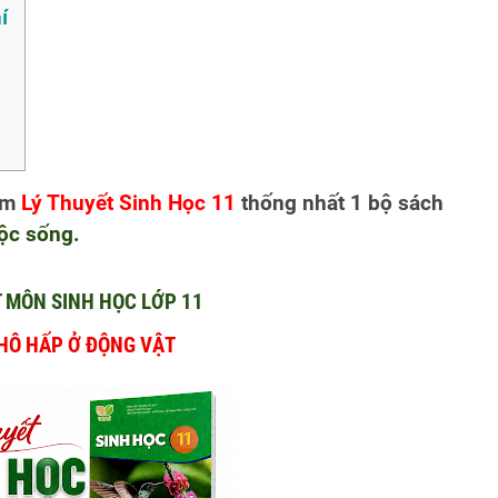
í
em
Lý Thuyết Sinh Học 11
thống nhất 1 bộ sách
uộc sống.
T MÔN SINH HỌC LỚP 11
 HÔ HẤP Ở ĐỘNG VẬT