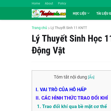
Home
About
Policy
HỌC LIỆU
TÀI LIỆU 
Trang chủ
Lý Thuyết Sinh 11 KNTT
Lý Thuyết Sinh Học 
Động Vật
Tóm tắt nội dung
I. VAI TRÒ CỦA HÔ HẤP
II. CÁC HÌNH THỨC TRAO ĐỔI KHÍ
1. Trao đổi khí qua bề mặt cơ thể