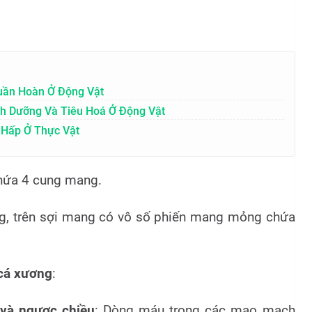
uần Hoàn Ở Động Vật
nh Dưỡng Và Tiêu Hoá Ở Động Vật
 Hấp Ở Thực Vật
hứa 4 cung mang.
, trên sợi mang có vô số phiến mang mỏng chứa
 cá xương
:
 và ngược chiều
: Dòng máu trong các mao mạch