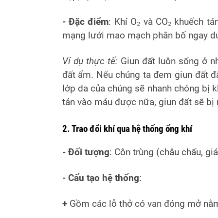
- Đặc điểm
: Khí O₂ và CO₂ khuếch tá
mạng lưới mao mạch phân bố ngay dướ
Ví dụ thực tế:
Giun đất luôn sống ở n
đất ẩm. Nếu chúng ta đem giun đất đặ
lớp da của chúng sẽ nhanh chóng bị kh
tán vào máu được nữa, giun đất sẽ bị 
2. Trao đổi khí qua hệ thống ống khí
- Đối tượng
: Côn trùng (châu chấu, giá
- Cấu tạo hệ thống
:
+
Gồm các lỗ thở có van đóng mở nằm