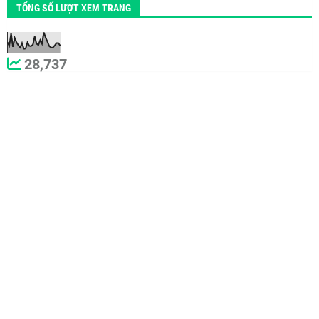
TỔNG SỐ LƯỢT XEM TRANG
28,737