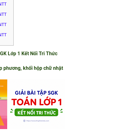
KNTT
KNTT
KNTT
KNTT
GK Lớp 1 Kết Nối Tri Thức
ập phương, khối hộp chữ nhật