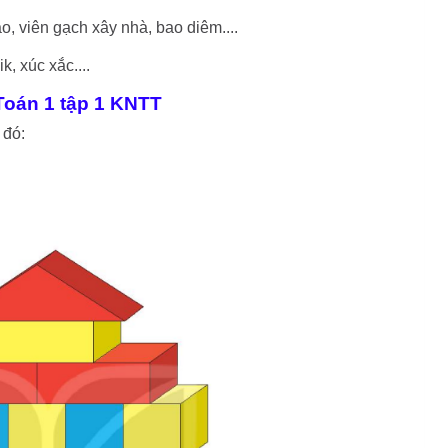
o, viên gạch xây nhà, bao diêm....
k, xúc xắc....
 Toán 1 tập 1 KNTT
 đó: