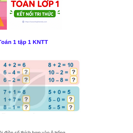
 Toán 1 tập 1 KNTT
i điền số thích hợp vào ô trống.