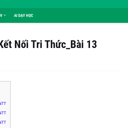
GV
AI DẠY HỌC
Kết Nối Tri Thức_Bài 13
KNTT
KNTT
KNTT