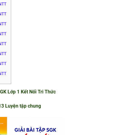
KNTT
KNTT
KNTT
KNTT
KNTT
KNTT
KNTT
KNTT
GK Lớp 1 Kết Nối Tri Thức
13 Luyện tập chung