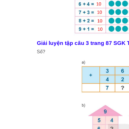
Giải luyện tập câu 3 trang 87 SGK
Số?