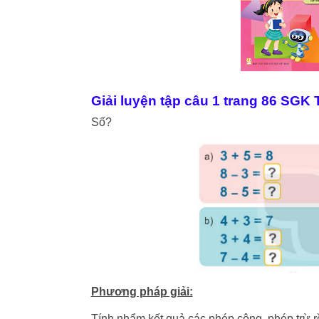
Giải luyện tập câu 1 trang 86 SGK
Số?
Phương pháp giải:
Tính nhẩm kết quả các phép cộng, phép trừ rồ