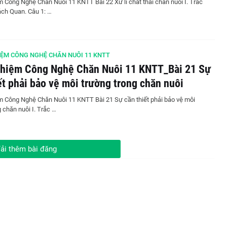
 Công Nghệ Chăn Nuôi 11 KNTT Bài 22 Xử lí chất thải chăn nuôi I. Trắc
ch Quan. Câu 1: …
ỆM CÔNG NGHỆ CHĂN NUÔI 11 KNTT
ghiệm Công Nghệ Chăn Nuôi 11 KNTT_Bài 21 Sự
ết phải bảo vệ môi trường trong chăn nuôi
 Công Nghệ Chăn Nuôi 11 KNTT Bài 21 Sự cần thiết phải bảo vệ môi
 chăn nuôi I. Trắc …
ải thêm bài đăng