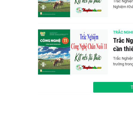
Trắc Nghiệm
Nghiệm Khá
TRẮC NGHI
Trắc N
cần thi
Trắc Nghiệm
trường trong
T