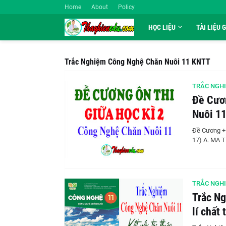
Home
About
Policy
HỌC LIỆU
TÀI LIỆU 
Trắc Nghiệm Công Nghệ Chăn Nuôi 11 KNTT
TRẮC NGHI
Đề Cươ
Nuôi 1
Đề Cương + 
17) A. MA 
TRẮC NGHI
Trắc N
lí chất 