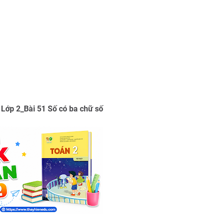
Lớp 2_Bài 51 Số có ba chữ số