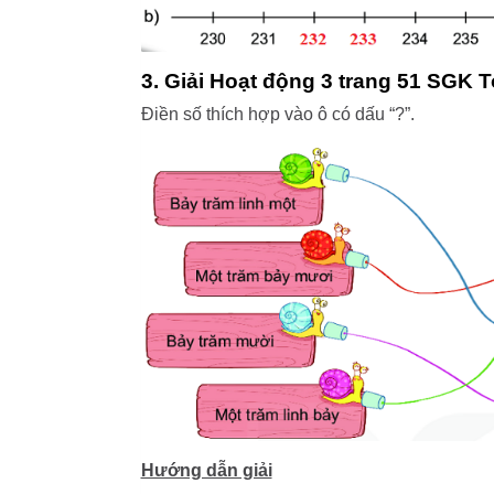
3. Giải Hoạt động 3 trang 51 SGK 
Điền số thích hợp vào ô có dấu “?”.
Hướng dẫn giải