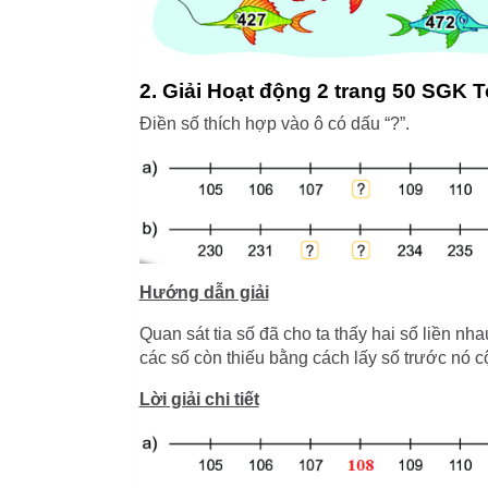
2. Giải Hoạt động 2 trang 50 SGK 
Điền số thích hợp vào ô có dấu “?”.
Hướng dẫn giải
Quan sát tia số đã cho ta thấy hai số liền nh
các số còn thiếu bằng cách lấy số trước nó c
Lời giải chi tiết