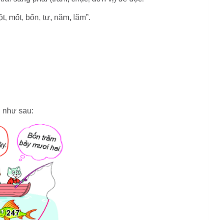
, mốt, bốn, tư, năm, lăm”.
 như sau: