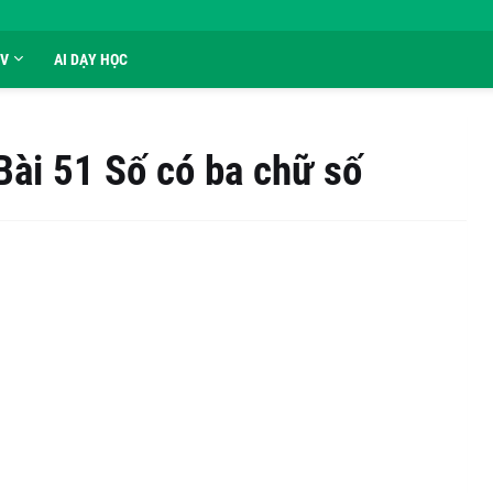
GV
AI DẠY HỌC
Bài 51 Số có ba chữ số