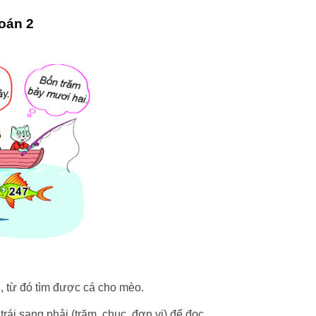
Toán 2
, từ đó tìm được cá cho mèo.
trái sang phải (trăm, chục, đơn vị) để đọc.