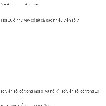
 = 4 45 : 5 = 9
. Hỏi 10 ô như vậy có tất cả bao nhiêu viên sỏi?
(số viên sỏi có trong mỗi ô) và hỏi gì (số viên sỏi có trong 10
sỏi có trong mỗi ô nhân với 10.