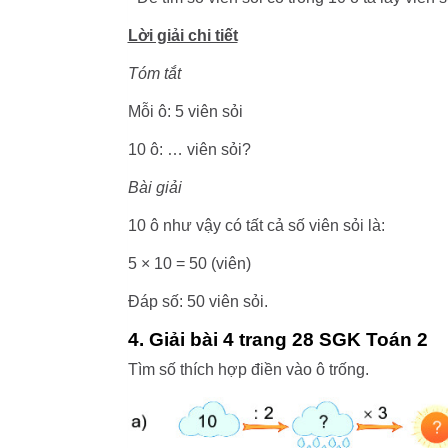
Lời giải chi tiết
Tóm tắt
Mỗi ô: 5 viên sỏi
10 ô: … viên sỏi?
Bài giải
10 ô như vậy có tất cả số viên sỏi là:
5 × 10 = 50 (viên)
Đáp số: 50 viên sỏi.
4. Giải bài 4 trang 28 SGK Toán 2
Tìm số thích hợp điền vào ô trống.