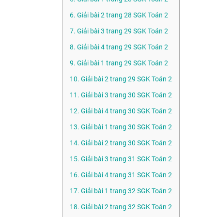
6. Giải bài 2 trang 28 SGK Toán 2
7. Giải bài 3 trang 29 SGK Toán 2
8. Giải bài 4 trang 29 SGK Toán 2
9. Giải bài 1 trang 29 SGK Toán 2
10. Giải bài 2 trang 29 SGK Toán 2
11. Giải bài 3 trang 30 SGK Toán 2
12. Giải bài 4 trang 30 SGK Toán 2
13. Giải bài 1 trang 30 SGK Toán 2
14. Giải bài 2 trang 30 SGK Toán 2
15. Giải bài 3 trang 31 SGK Toán 2
16. Giải bài 4 trang 31 SGK Toán 2
17. Giải bài 1 trang 32 SGK Toán 2
18. Giải bài 2 trang 32 SGK Toán 2