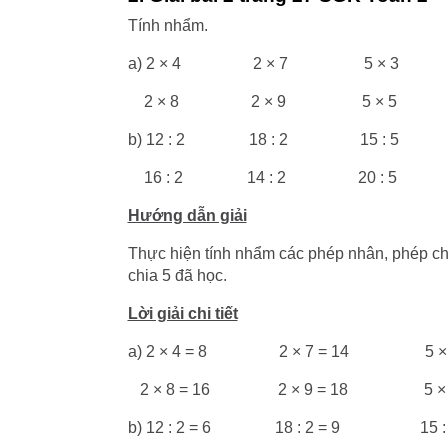
Tính nhẩm.
a) 2 × 4 2 × 7 5 × 3 5
2 × 8 2 × 9 5 × 5 5
b) 12 : 2 18 : 2 15 : 5 3
16 : 2 14 : 2 20 : 5 45
Hướng dẫn giải
Thực hiện tính nhẩm các phép nhân, phép ch
chia 5 đã học.
Lời giải chi tiết
a) 2 × 4 = 8 2 × 7 = 14 5 × 
2 × 8 = 16 2 × 9 = 18 5 × 5
b) 12 : 2 = 6 18 : 2 = 9 15 :