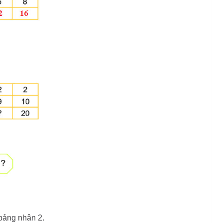
bảng nhân 2.