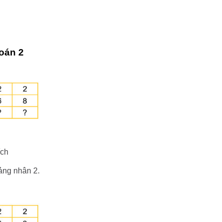
Toán 2
ích
ảng nhân 2.