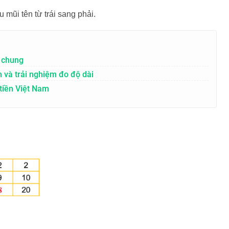
 mũi tên từ trái sang phải.
 chung
 và trải nghiệm đo độ dài
 tiền Việt Nam