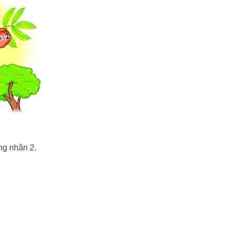
ng nhân 2.