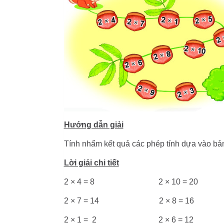
Hướng dẫn giải
Tính nhẩm kết quả các phép tính dựa vào bả
Lời giải chi tiết
2 × 4 = 8 2 × 10 = 20
2 × 7 = 14 2 × 8 = 16
2 × 1 = 2 2 × 6 = 12