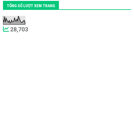
TỔNG SỐ LƯỢT XEM TRANG
28,703