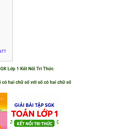
KNTT
SGK Lớp 1 Kết Nối Tri Thức
 có hai chữ số với số có hai chữ số