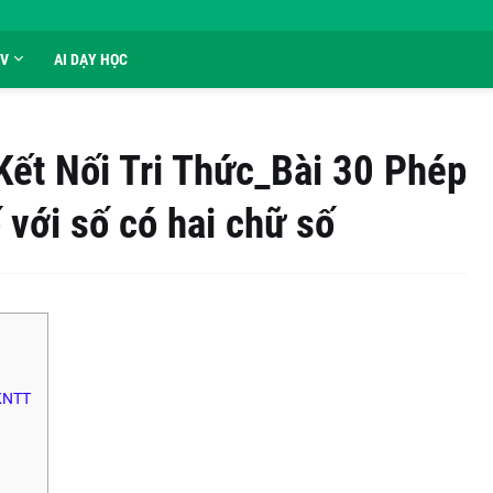
GV
AI DẠY HỌC
Kết Nối Tri Thức_Bài 30 Phép
 với số có hai chữ số
 KNTT