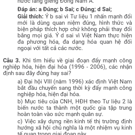
nước láng giềng Đông Nam Á.
Đáp án: a Đúng; b Sai; c Đúng; d Sai;
Giải thích:
Ý b sai vì Tư liệu 1 nhấn mạnh đổi
mới là dùng quan niệm đúng, hình thức và
biện pháp thích hợp chứ không phải thay đổi
bằng mọi giá. Ý d sai vì Việt Nam thực hiện
đa phương hóa, đa dạng hóa quan hệ đối
ngoại với tất cả các nước.
Câu 3.
Khi tìm hiểu về giai đoạn đẩy mạnh công
nghiệp hóa, hiện đại hóa (1996 - 2006), các nhận
định sau đây đúng hay sai?
a) Đại hội VIII (năm 1996) xác định Việt Nam
bắt đầu chuyển sang thời kỳ đẩy mạnh công
nghiệp hóa, hiện đại hóa.
b) Mục tiêu của CNH, HĐH theo Tư liệu 2 là
biến nước ta thành một quốc gia tập trung
hoàn toàn vào sức mạnh quân sự.
c) Việc xây dựng nền kinh tế thị trường định
hướng xã hội chủ nghĩa là một nhiệm vụ kinh
tế quan trọng giai đoạn này.