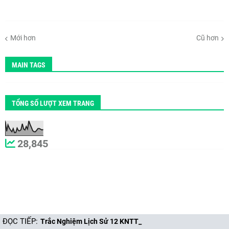
Mới hơn
Cũ hơn
MAIN TAGS
TỔNG SỐ LƯỢT XEM TRANG
28,845
ĐỌC TIẾP:
T​r​ắ​c​ ​N​g​h​i​ệ​m​ ​L​ị​c​h​ ​S​ử​ ​1​2​ ​K​N​T​T​_​B​à​i​ ​1​6​ ​H​ồ​ ​C​h​í​ ​M​i​n​h​ ​-​ ​A​n​