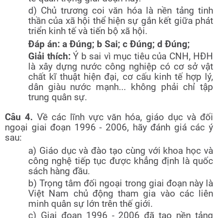
d) Chủ trương coi văn hóa là nền tảng tinh
thần của xã hội thể hiện sự gắn kết giữa phát
triển kinh tế và tiến bộ xã hội.
Đáp án: a Đúng; b Sai; c Đúng; d Đúng;
Giải thích:
Ý b sai vì mục tiêu của CNH, HĐH
là xây dựng nước công nghiệp có cơ sở vật
chất kĩ thuật hiện đại, cơ cấu kinh tế hợp lý,
dân giàu nước mạnh... không phải chỉ tập
trung quân sự.
Câu 4.
Về các lĩnh vực văn hóa, giáo dục và đối
ngoại giai đoạn 1996 - 2006, hãy đánh giá các ý
sau:
a) Giáo dục và đào tạo cùng với khoa học và
công nghệ tiếp tục được khẳng định là quốc
sách hàng đầu.
b) Trọng tâm đối ngoại trong giai đoạn này là
Việt Nam chủ động tham gia vào các liên
minh quân sự lớn trên thế giới.
c) Giai đoạn 1996 - 2006 đã tạo nền tảng