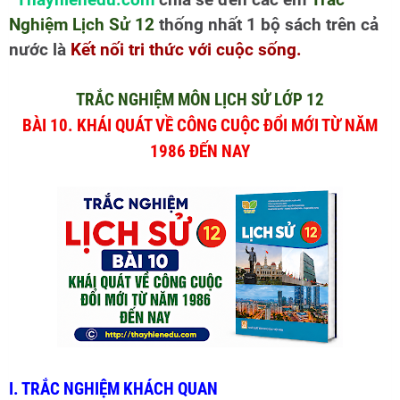
Thayhienedu.com
chia sẽ đến các em
Trắc
Nghiệm Lịch Sử 12
thống nhất 1 bộ sách trên cả
nước là
Kết nối tri thức với cuộc sống.
TRẮC NGHIỆM MÔN LỊCH SỬ LỚP 12
BÀI 10. KHÁI QUÁT VỀ CÔNG CUỘC ĐỔI MỚI TỪ NĂM
1986 ĐẾN NAY
I. TRẮC NGHIỆM KHÁCH QUAN