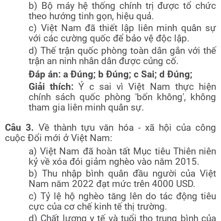
b) Bộ máy hệ thống chính trị được tổ chức
theo hướng tinh gọn, hiệu quả.
c) Việt Nam đã thiết lập liên minh quân sự
với các cường quốc để bảo vệ độc lập.
d) Thế trận quốc phòng toàn dân gắn với thế
trận an ninh nhân dân được củng cố.
Đáp án: a Đúng; b Đúng; c Sai; d Đúng;
Giải thích:
Ý c sai vì Việt Nam thực hiện
chính sách quốc phòng 'bốn không', không
tham gia liên minh quân sự.
Câu 3.
Về thành tựu văn hóa - xã hội của công
cuộc Đổi mới ở Việt Nam:
a) Việt Nam đã hoàn tất Mục tiêu Thiên niên
kỷ về xóa đói giảm nghèo vào năm 2015.
b) Thu nhập bình quân đầu người của Việt
Nam năm 2022 đạt mức trên 4000 USD.
c) Tỷ lệ hộ nghèo tăng lên do tác động tiêu
cực của cơ chế kinh tế thị trường.
d) Chất lượng y tế và tuổi thọ trung bình của