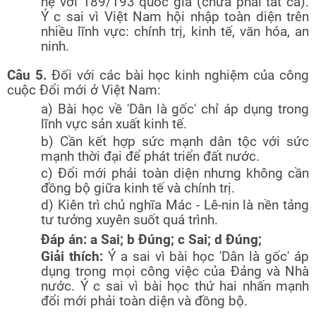
hệ với 189/193 quốc gia (chưa phải tất cả).
Ý c sai vì Việt Nam hội nhập toàn diện trên
nhiều lĩnh vực: chính trị, kinh tế, văn hóa, an
ninh.
Câu 5.
Đối với các bài học kinh nghiệm của công
cuộc Đổi mới ở Việt Nam:
a) Bài học về 'Dân là gốc' chỉ áp dụng trong
lĩnh vực sản xuất kinh tế.
b) Cần kết hợp sức mạnh dân tộc với sức
mạnh thời đại để phát triển đất nước.
c) Đổi mới phải toàn diện nhưng không cần
đồng bộ giữa kinh tế và chính trị.
d) Kiên trì chủ nghĩa Mác - Lê-nin là nền tảng
tư tưởng xuyên suốt quá trình.
Đáp án: a Sai; b Đúng; c Sai; d Đúng;
Giải thích:
Ý a sai vì bài học 'Dân là gốc' áp
dụng trong mọi công việc của Đảng và Nhà
nước. Ý c sai vì bài học thứ hai nhấn mạnh
đổi mới phải toàn diện và đồng bộ.