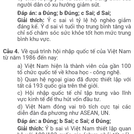
người dân có xu hướng giảm sút.
Đáp án: a Đúng; b Đúng; c Sai; d Sai;
Giải thích:
Ý c sai vì tỷ lệ hộ nghèo giảm
đáng kể. Ý d sai vì tuổi thọ trung bình tăng và
chỉ số chăm sóc sức khỏe tốt hơn mức trung
bình khu vực.
Câu 4.
Về quá trình hội nhập quốc tế của Việt Nam
từ năm 1986 đến nay:
a) Việt Nam hiện là thành viên của gần 100
tổ chức quốc tế về khoa học - công nghệ.
b) Quan hệ ngoại giao đã được thiết lập với
tất cả 193 quốc gia trên thế giới.
c) Hội nhập quốc tế chỉ tập trung vào lĩnh
vực kinh tế để thu hút vốn đầu tư.
d) Việt Nam đóng vai trò tích cực tại các
diễn đàn đa phương như ASEAN, UN.
Đáp án: a Đúng; b Sai; c Sai; d Đúng;
Giải thích:
Ý b sai vì Việt Nam thiết lập quan