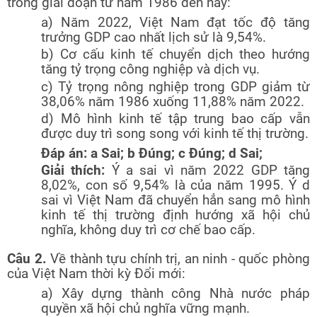
trong giai đoạn từ năm 1986 đến nay:
a) Năm 2022, Việt Nam đạt tốc độ tăng
trưởng GDP cao nhất lịch sử là 9,54%.
b) Cơ cấu kinh tế chuyển dịch theo hướng
tăng tỷ trọng công nghiệp và dịch vụ.
c) Tỷ trọng nông nghiệp trong GDP giảm từ
38,06% năm 1986 xuống 11,88% năm 2022.
d) Mô hình kinh tế tập trung bao cấp vẫn
được duy trì song song với kinh tế thị trường.
Đáp án: a Sai; b Đúng; c Đúng; d Sai;
Giải thích:
Ý a sai vì năm 2022 GDP tăng
8,02%, con số 9,54% là của năm 1995. Ý d
sai vì Việt Nam đã chuyển hẳn sang mô hình
kinh tế thị trường định hướng xã hội chủ
nghĩa, không duy trì cơ chế bao cấp.
Câu 2.
Về thành tựu chính trị, an ninh - quốc phòng
của Việt Nam thời kỳ Đổi mới:
a) Xây dựng thành công Nhà nước pháp
quyền xã hội chủ nghĩa vững mạnh.