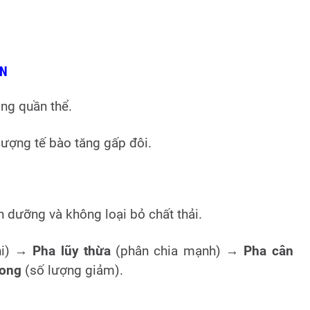
ẨN
ong quần thể.
 lượng tế bào tăng gấp đôi.
 dưỡng và không loại bỏ chất thải.
hi) →
Pha lũy thừa
(phân chia mạnh) →
Pha cân
vong
(số lượng giảm).