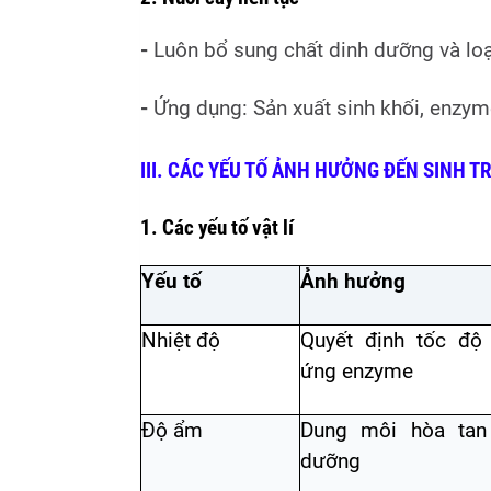
-
Luôn bổ sung chất dinh dưỡng và loại
-
Ứng dụng: Sản xuất sinh khối, enzym
III. CÁC YẾU TỐ ẢNH HƯỞNG ĐẾN SINH T
1. Các yếu tố vật lí
Yếu tố
Ảnh hưởng
Nhiệt độ
Quyết định tốc độ
ứng enzyme
Độ ẩm
Dung môi hòa tan
dưỡng