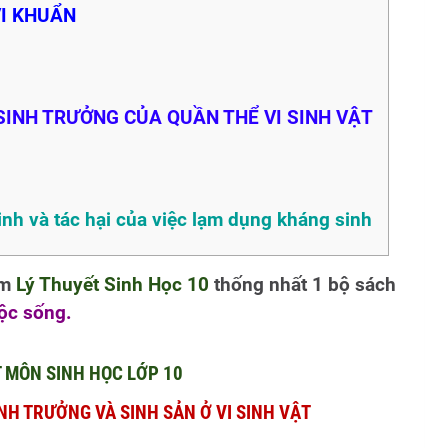
VI KHUẨN
 SINH TRƯỞNG CỦA QUẦN THỂ VI SINH VẬT
inh và tác hại của việc lạm dụng kháng sinh
em
Lý Thuyết Sinh Học 10
thống nhất 1 bộ sách
uộc sống.
T MÔN SINH HỌC LỚP 10
INH TRƯỞNG VÀ SINH SẢN Ở VI SINH VẬT