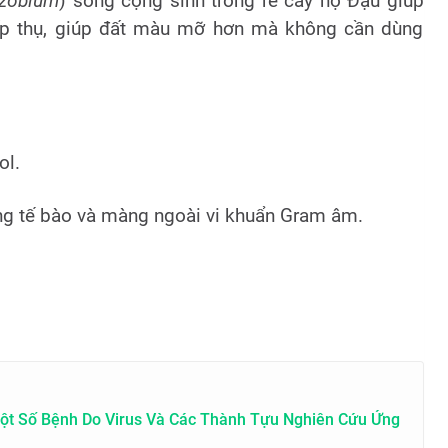
izobium
) sống cộng sinh trong rễ cây họ Đậu giúp
ấp thụ, giúp đất màu mỡ hơn mà không cần dùng
ol.
ng tế bào và màng ngoài vi khuẩn Gram âm.
ột Số Bệnh Do Virus Và Các Thành Tựu Nghiên Cứu Ứng