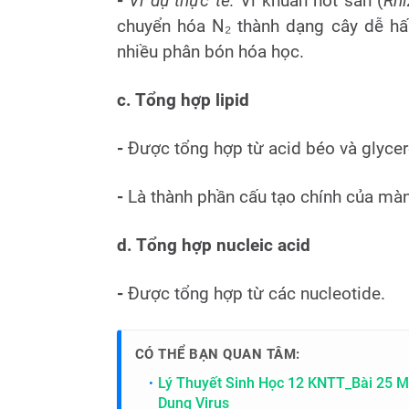
-
Ví dụ thực tế:
Vi khuẩn nốt sần (
Rh
chuyển hóa N₂ thành dạng cây dễ h
nhiều phân bón hóa học.
c. Tổng hợp lipid
-
Được tổng hợp từ acid béo và glycer
-
Là thành phần cấu tạo chính của mà
d. Tổng hợp nucleic acid
-
Được tổng hợp từ các nucleotide.
CÓ THỂ BẠN QUAN TÂM:
Lý Thuyết Sinh Học 12 KNTT_Bài 25 M
Dụng Virus