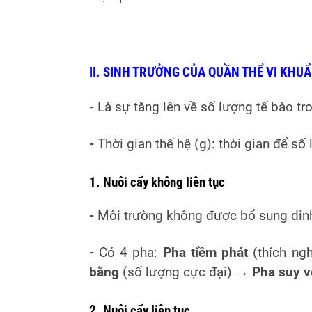
II. SINH TRƯỞNG CỦA QUẦN THỂ VI KHU
-
Là sự tăng lên về số lượng tế bào tr
-
Thời gian thế hệ (g): thời gian để số
1. Nuôi cấy không liên tục
-
Môi trường không được bổ sung dinh
-
Có 4 pha:
Pha tiềm phát
(thích ng
bằng
(số lượng cực đại) →
Pha suy 
2. Nuôi cấy liên tục