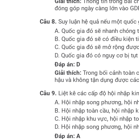
Giải thích:
Thông tin trong bài c
đóng góp ngày càng lớn vào GD
Câu 8.
Suy luận hệ quả nếu một quốc g
A. Quốc gia đó sẽ nhanh chóng t
B. Quốc gia đó sẽ có điều kiện t
C. Quốc gia đó sẽ mở rộng được t
D. Quốc gia đó có nguy cơ bị tụt
Đáp án: D
Giải thích:
Trong bối cảnh toàn 
hậu và không tận dụng được các 
Câu 9.
Liệt kê các cấp độ hội nhập ki
A. Hội nhập song phương, hội nh
B. Hội nhập toàn cầu, hội nhập 
C. Hội nhập khu vực, hội nhập t
D. Hội nhập song phương, hội nh
Đáp án: A