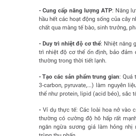
- Cung cấp năng lượng ATP
: Năng l
hầu hết các hoạt động sống của cây n
chất qua màng tế bào, sinh trưởng, phá
- Duy trì nhiệt độ cơ thể
: Nhiệt năng 
trì nhiệt độ cơ thể ổn định, bảo đảm 
thường trong thời tiết lạnh.
- Tạo các sản phẩm trung gian
: Quá 
3-carbon, pyruvate,...) làm nguyên l
thể như protein, lipid (acid béo), sắc tố
-
Ví dụ thực tế: Các loài hoa nở vào 
thường có cường độ hô hấp rất mạnh 
ngăn ngừa sương giá làm hỏng nhị n
trùng thụ phấn.