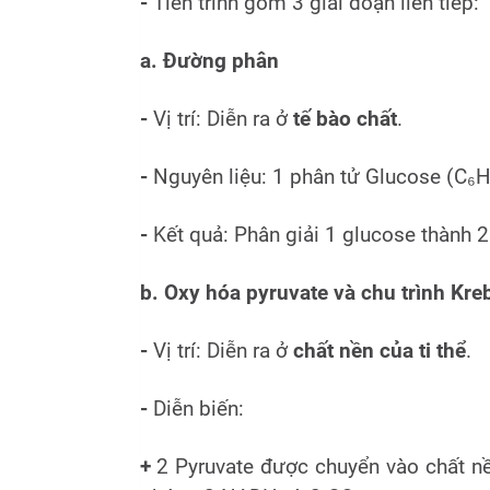
-
Tiến trình gồm 3 giai đoạn liên tiếp:
a. Đường phân
-
Vị trí: Diễn ra ở
tế bào chất
.
-
Nguyên liệu: 1 phân tử Glucose (C₆H
-
Kết quả: Phân giải 1 glucose thành 
b. Oxy hóa pyruvate và chu trình Kre
-
Vị trí: Diễn ra ở
chất nền của ti thể
.
-
Diễn biến:
+
2 Pyruvate được chuyển vào chất nền