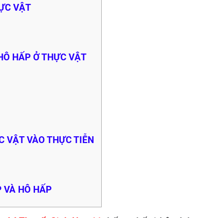
HỰC VẬT
 HÔ HẤP Ở THỰC VẬT
C VẬT VÀO THỰC TIỄN
P VÀ HÔ HẤP