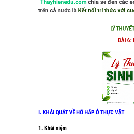
Thayhienedu.com
chia sẽ đến các 
trên cả nước là
Kết nối tri thức với c
LÝ THUYẾ
BÀI 6:
I. KHÁI QUÁT VỀ HÔ HẤP Ở THỰC VẬT
1. Khái niệm