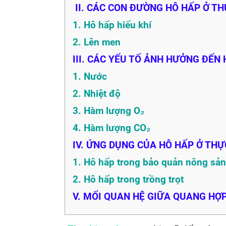
II. CÁC CON ĐƯỜNG HÔ HẤP Ở T
1. Hô hấp hiếu khí
2. Lên men
III. CÁC YẾU TỐ ẢNH HƯỞNG ĐẾN
1. Nước
2. Nhiệt độ
3. Hàm lượng O₂
4. Hàm lượng CO₂
IV. ỨNG DỤNG CỦA HÔ HẤP Ở THỰ
1. Hô hấp trong bảo quản nông sản
2. Hô hấp trong trồng trọt
V. MỐI QUAN HỆ GIỮA QUANG HỢ