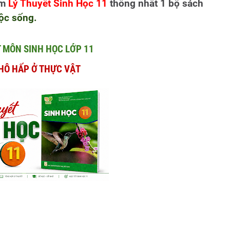
em
Lý Thuyết Sinh Học 11
thống nhất 1 bộ sách
uộc sống.
T MÔN SINH HỌC LỚP 11
 HÔ HẤP Ở THỰC VẬT