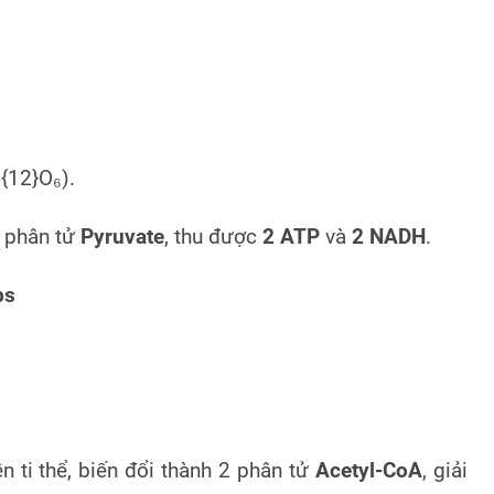
{12}O₆).
2 phân tử
Pyruvate
, thu được
2 ATP
và
2 NADH
.
bs
 ti thể, biến đổi thành 2 phân tử
Acetyl-CoA
, giải