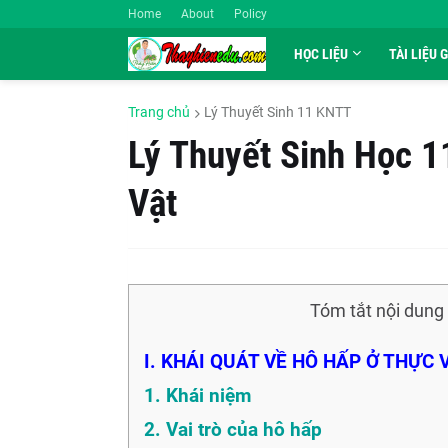
Home
About
Policy
HỌC LIỆU
TÀI LIỆU 
Trang chủ
Lý Thuyết Sinh 11 KNTT
Lý Thuyết Sinh Học 
Vật
Tóm tắt nội dung
I. KHÁI QUÁT VỀ HÔ HẤP Ở THỰC 
1. Khái niệm
2. Vai trò của hô hấp