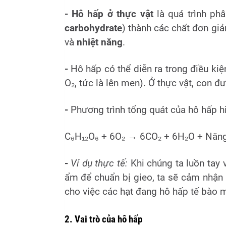
- Hô hấp ở thực vật
là quá trình phâ
carbohydrate
) thành các chất đơn gi
và
nhiệt năng
.
-
Hô hấp có thể diễn ra trong điều kiệ
O₂, tức là lên men). Ở thực vật, con đ
-
Phương trình tổng quát của hô hấp hi
C₆H₁₂O₆ + 6O₂ → 6CO₂ + 6H₂O + Năng 
-
Ví dụ thực tế:
Khi chúng ta luồn tay 
ẩm để chuẩn bị gieo, ta sẽ cảm nhận 
cho việc các hạt đang hô hấp tế bào m
2. Vai trò của hô hấp