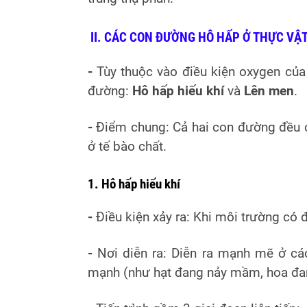
II. CÁC CON ĐƯỜNG HÔ HẤP Ở THỰC VẬ
-
Tùy thuộc vào điều kiện oxygen của
đường:
Hô hấp hiếu khí
và
Lên men
.
-
Điểm chung: Cả hai con đường đều c
ở tế bào chất.
1. Hô hấp hiếu khí
-
Điều kiện xảy ra: Khi môi trường có 
-
Nơi diễn ra: Diễn ra mạnh mẽ ở cá
mạnh (như hạt đang nảy mầm, hoa đang 