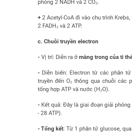
phóng 2 NADH và 2 CO₂.
+
2 Acetyl-CoA đi vào chu trình Krebs,
2 FADH₂ và 2 ATP.
c. Chuỗi truyền electron
-
Vị trí: Diễn ra ở
màng trong của ti th
-
Diễn biến: Electron từ các phân t
truyền đến O₂ thông qua chuỗi các 
tổng hợp ATP và nước (H₂O).
-
Kết quả: Đây là giai đoạn giải phón
- 28 ATP).
- Tổng kết
: Từ 1 phân tử glucose, qua