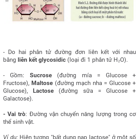
- Do hai phân tử đường đơn liên kết với nhau
bằng
liên kết glycosidic
(loại đi 1 phân tử H₂O).
- Gồm:
Sucrose
(đường mía = Glucose +
Fructose),
Maltose
(đường mạch nha = Glucose +
Glucose),
Lactose
(đường sữa = Glucose +
Galactose).
- Vai trò
: Đường vận chuyển năng lượng trong cơ
thể sinh vật.
Ví dụ:
Hiện tượng "bất dung nạp lactose" ở một số