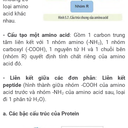
loại amino
acid khác
nhau.
- Cấu tạo một amino acid
: Gồm 1 carbon trung
tâm liên kết với 1 nhóm amino (-NH₂), 1 nhóm
carboxyl (-COOH), 1 nguyên tử H và 1 chuỗi bên
(nhóm R) quyết định tính chất riêng của amino
acid đó.
- Liên kết giữa các đơn phân
:
Liên kết
peptide
(hình thành giữa nhóm -COOH của amino
acid trước và nhóm -NH₂ của amino acid sau, loại
đi 1 phân tử H₂O).
a. Các bậc cấu trúc của Protein