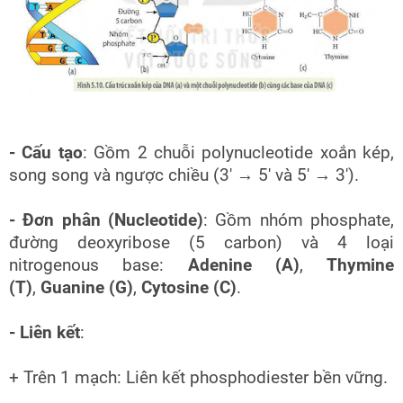
- Cấu tạo
: Gồm 2 chuỗi polynucleotide xoắn kép,
song song và ngược chiều (3' → 5' và 5' → 3').
- Đơn phân (Nucleotide)
: Gồm nhóm phosphate,
đường deoxyribose (5 carbon) và 4 loại
nitrogenous base:
Adenine (A)
,
Thymine
(T)
,
Guanine (G)
,
Cytosine (C)
.
- Liên kết
:
+ Trên 1 mạch: Liên kết phosphodiester bền vững.