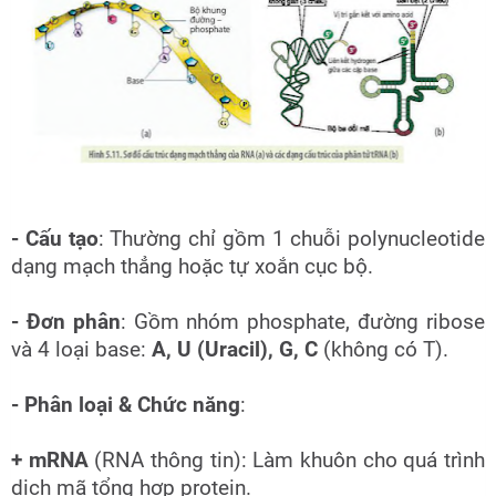
- Cấu tạo
: Thường chỉ gồm 1 chuỗi polynucleotide
dạng mạch thẳng hoặc tự xoắn cục bộ.
- Đơn phân
: Gồm nhóm phosphate, đường ribose
và 4 loại base:
A, U (Uracil), G, C
(không có T).
- Phân loại & Chức năng
:
+ mRNA
(RNA thông tin): Làm khuôn cho quá trình
dịch mã tổng hợp protein.