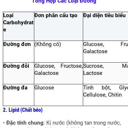
Tổng Hợp Các Loại Đường
Loại
Đơn phân cấu tạo
Đại diện tiêu biểu
Carbohydrat
e
Đường đơn
(Không có)
Glucose, Fruc
Galactose
Đường đôi
Glucose, Fructose,
Sucrose, Mal
Galactose
Lactose
Đường đa
Glucose
Tinh bột, Glyc
Cellulose, Chitin
2. Lipid (Chất béo)
- Đặc tính chung
: Kị nước (không tan trong nước,