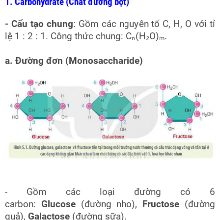
1. Carbohydrate (Chất đường bột)
- Cấu tạo chung
: Gồm các nguyên tố C, H, O với tỉ
lệ 1 : 2 : 1. Công thức chung: Cₙ(H₂O)ₘ.
a. Đường đơn (Monosaccharide)
- Gồm các loại đường có 6
carbon:
Glucose
(đường nho),
Fructose
(đường
quả),
Galactose
(đường sữa).