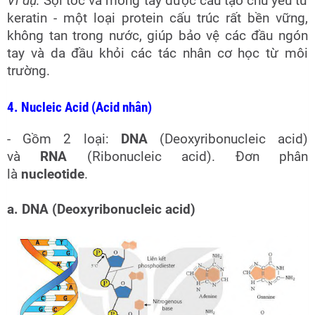
Ví dụ:
Sợi tóc và móng tay được cấu tạo chủ yếu từ
keratin - một loại protein cấu trúc rất bền vững,
không tan trong nước, giúp bảo vệ các đầu ngón
tay và da đầu khỏi các tác nhân cơ học từ môi
trường.
4. Nucleic Acid (Acid nhân)
- Gồm 2 loại:
DNA
(Deoxyribonucleic acid)
và
RNA
(Ribonucleic acid). Đơn phân
là
nucleotide
.
a. DNA (Deoxyribonucleic acid)