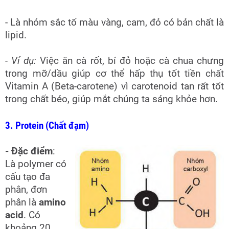
- Là nhóm sắc tố màu vàng, cam, đỏ có bản chất là
lipid.
- Ví dụ:
Việc ăn cà rốt, bí đỏ hoặc cà chua chưng
trong mỡ/dầu giúp cơ thể hấp thụ tốt tiền chất
Vitamin A (Beta-carotene) vì carotenoid tan rất tốt
trong chất béo, giúp mắt chúng ta sáng khỏe hơn.
3. Protein (Chất đạm)
- Đặc điểm
:
Là polymer có
cấu tạo đa
phân, đơn
phân là
amino
acid
. Có
khoảng 20